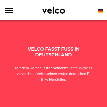
o
c
o
D
n
r
t
Maßgeschneiderte vernetzte Lösungen für urbane Mobilität
VELCO
o
p
e
d
n
o
t
w
n
M
e
n
VELCO FASST FUSS IN D
u
EUTSCHLAND
Mit dem Kölner Lastenradhersteller muli cycles
verzeichnet Velco seinen ersten deutschen E-
Bike Hersteller.