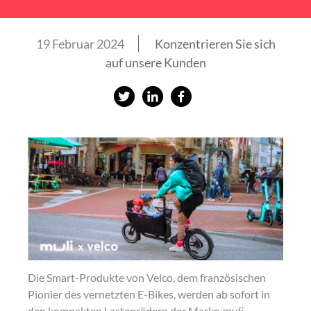
19 Februar 2024
Konzentrieren Sie sich
auf unsere Kunden
S
S
S
h
h
h
a
a
a
r
r
r
e
e
e
o
o
o
n
n
n
t
L
f
w
i
a
Die Smart-Produkte von
Velco, dem französischen
i
n
c
Pionier des vernetzten E-Bikes, werden ab sofort in
t
k
e
den kompakten Lastenrädern der Marke
muli