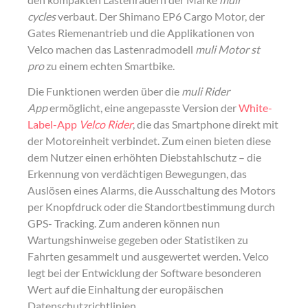
t
e
b
cycles
verbaut. Der Shimano EP6 Cargo Motor, der
e
d
o
Gates Riemenantrieb und die Applikationen von
Velco machen das Lastenradmodell
muli Motor st
r
i
o
pro
zu einem echten Smartbike.
n
k
Die Funktionen werden über die
muli Rider
App
ermöglicht, eine angepasste Version der
White-
Label-App
Velco Rider
, die das Smartphone direkt mit
der Motoreinheit verbindet. Zum einen bieten diese
dem Nutzer einen erhöhten Diebstahlschutz – die
Erkennung von verdächtigen Bewegungen, das
Auslösen eines Alarms, die Ausschaltung des Motors
per Knopfdruck oder die Standortbestimmung durch
GPS- Tracking. Zum anderen können nun
Wartungshinweise gegeben oder Statistiken zu
Fahrten gesammelt und ausgewertet werden. Velco
legt bei der Entwicklung der Software besonderen
Wert auf die Einhaltung der europäischen
Datenschutzrichtlinien.