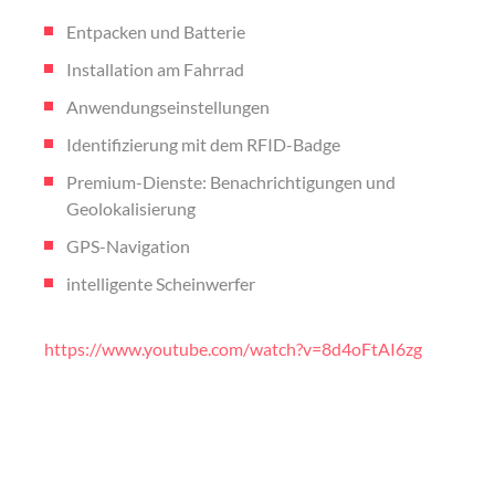
e
e
n
Entpacken und Batterie
m
t
Installation am Fahrrad
e
n
Anwendungseinstellungen
t
Identifizierung mit dem RFID-Badge
Premium-Dienste: Benachrichtigungen und
Geolokalisierung
GPS-Navigation
intelligente Scheinwerfer
https://www.youtube.com/watch?v=8d4oFtAI6zg