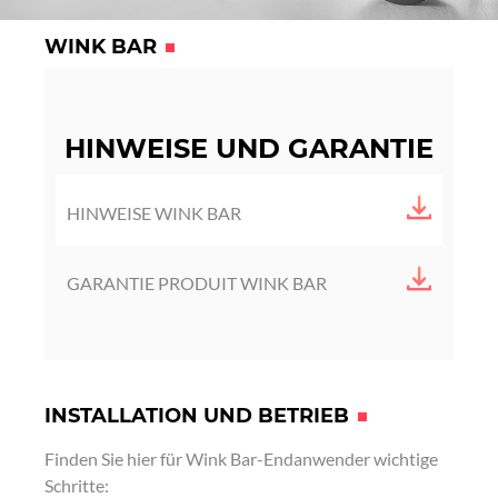
WINK BAR
HINWEISE UND GARANTIE
T
HINWEISE WINK BAR
é
l
T
GARANTIE PRODUIT WINK BAR
é
é
c
l
h
é
a
c
r
h
INSTALLATION UND BETRIEB
g
a
e
Finden Sie hier für Wink Bar-Endanwender wichtige
r
m
Schritte:
g