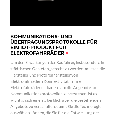
KOMMUNIKATIONS- UND
ÜBERTRAGUNGSPROTOKOLLE FÜR
EIN IOT-PRODUKT FÜR
ELEKTROFAHRRÄDER
Um den Erwartungen der Radfahrer, insbesondere in
städtischen Gebieten, gerecht zu werden, müssen die
Hersteller und Motorenhersteller von
Elektrofahrrädern Konnektivität in ihre
Elektrofahrräder einbauen. Um die Angebote an
Kommunikationsprotokollen zu verstehen, ist es
wichtig, sich einen Überblick über die bestehenden
Angebote zu verschaffen, damit Sie die Technologie
auswählen können, die Sie für die Entwicklung der