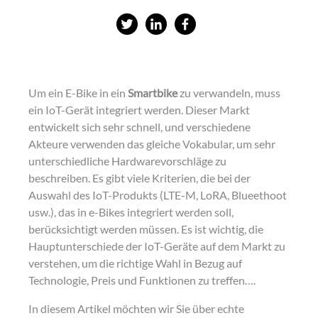
S
S
S
h
h
h
a
a
a
r
r
r
Um ein E-Bike in ein
Smartbike
zu verwandeln, muss
e
e
e
ein IoT-Gerät integriert werden. Dieser Markt
o
o
o
entwickelt sich sehr schnell, und verschiedene
Akteure verwenden das gleiche Vokabular, um sehr
n
n
n
unterschiedliche Hardwarevorschläge zu
t
L
f
beschreiben. Es gibt viele Kriterien, die bei der
w
i
a
Auswahl des IoT-Produkts (LTE-M, LoRA, Blueethoot
i
n
c
usw.), das in e-Bikes integriert werden soll,
berücksichtigt werden müssen. Es ist wichtig, die
t
k
e
Hauptunterschiede der IoT-Geräte auf dem Markt zu
t
e
b
verstehen, um die richtige Wahl in Bezug auf
e
d
o
Technologie, Preis und Funktionen zu treffen….
r
i
o
In diesem Artikel möchten wir Sie über echte