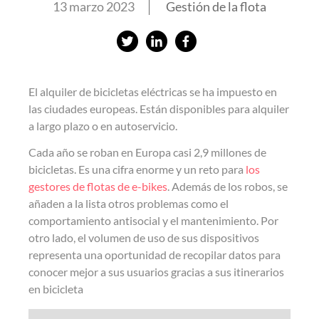
13 marzo 2023
Gestión de la flota
S
S
S
h
h
h
a
a
a
El alquiler de bicicletas eléctricas se ha impuesto en
r
r
r
las ciudades europeas. Están disponibles para alquiler
e
e
e
a largo plazo o en autoservicio.
o
o
o
Cada año se roban en Europa casi 2,9 millones de
n
n
n
bicicletas. Es una cifra enorme y un reto para
los
gestores de flotas de e-bikes
. Además de los robos, se
t
L
f
añaden a la lista otros problemas como el
w
i
a
comportamiento antisocial y el mantenimiento. Por
i
n
c
otro lado, el volumen de uso de sus dispositivos
t
k
e
representa una oportunidad de recopilar datos para
conocer mejor a sus usuarios gracias a sus itinerarios
t
e
b
en bicicleta
e
d
o
r
i
o