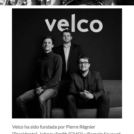
Velco ha sido fundada por Pierre Régnier
(Presidente), Johnny Smith (CMO) y Romain Savouré