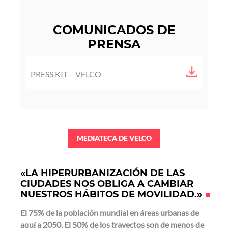
COMUNICADOS DE
PRENSA
T
PRESS KIT – VELCO
é
l
é
c
h
MEDIATECA DE VELCO
a
r
g
«LA HIPERURBANIZACIÓN DE LAS
e
CIUDADES NOS OBLIGA A CAMBIAR
m
NUESTROS HÁBITOS DE MOVILIDAD.»
e
El 75% de la población mundial en áreas urbanas de
n
aquí a 2050. El 50% de los trayectos son de menos de