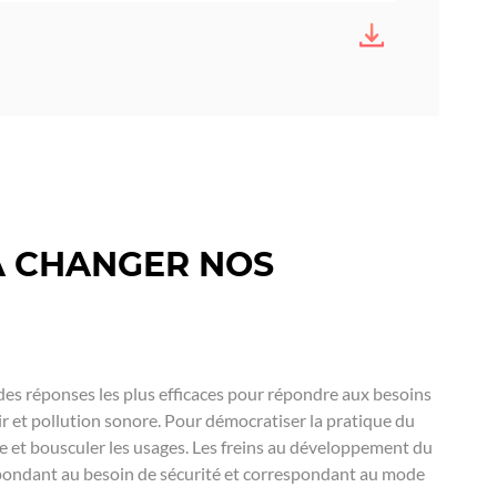
l
T
é
é
c
l
h
é
a
c
r
h
g
a
e
r
m
g
 À CHANGER NOS
e
e
n
m
t
e
n
t
 des réponses les plus efficaces pour répondre aux besoins
ir et pollution sonore. Pour démocratiser la pratique du
re et bousculer les usages. Les freins au développement du
, répondant au besoin de sécurité et correspondant au mode