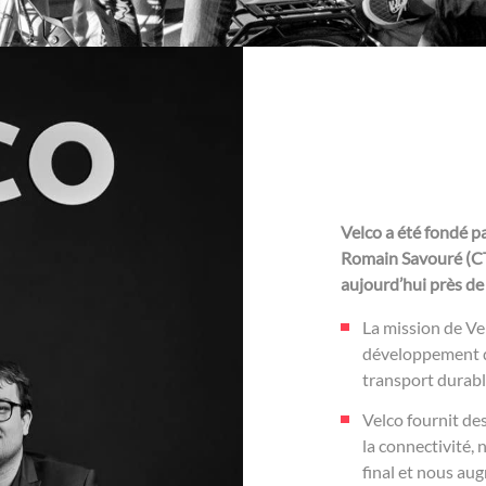
Velco a été fondé p
Romain Savouré (CTO
aujourd’hui près de
La mission de Ve
développement d
transport durable
Velco fournit de
la connectivité, 
final et nous au