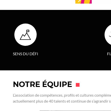
SENS DU DÉFI
FI
NOTRE ÉQUIPE
L’association de compétences, profils et cultures complé
actuellement plus de 40 talents et continue de s’agrandir su