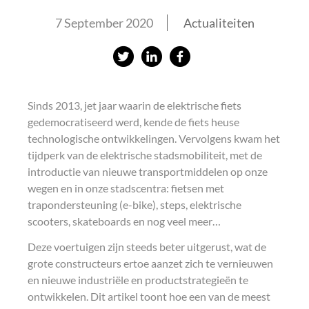
7 September 2020
Actualiteiten
S
S
S
h
h
h
a
a
a
Sinds 2013, jet jaar waarin de elektrische fiets
r
r
r
gedemocratiseerd werd, kende de fiets heuse
e
e
e
technologische ontwikkelingen. Vervolgens kwam het
tijdperk van de elektrische stadsmobiliteit, met de
o
o
o
introductie van nieuwe transportmiddelen op onze
n
n
n
wegen en in onze stadscentra: fietsen met
t
L
f
trapondersteuning (e-bike), steps, elektrische
w
i
a
scooters, skateboards en nog veel meer…
i
n
c
Deze voertuigen zijn steeds beter uitgerust, wat de
t
k
e
grote constructeurs ertoe aanzet zich te vernieuwen
en nieuwe industriële en productstrategieën te
t
e
b
ontwikkelen. Dit artikel toont hoe een van de meest
e
d
o