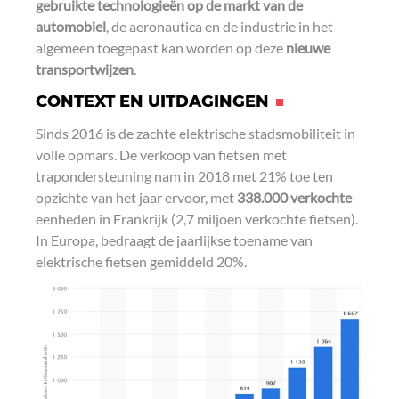
gebruikte technologieën op de markt van de
r
i
o
automobiel
, de aeronautica en de industrie in het
n
k
algemeen toegepast kan worden op deze
nieuwe
transportwijzen
.
CONTEXT EN UITDAGINGEN
Sinds 2016 is de zachte elektrische stadsmobiliteit in
volle opmars. De verkoop van fietsen met
trapondersteuning nam in 2018 met 21% toe ten
opzichte van het jaar ervoor, met
338.000 verkochte
eenheden in Frankrijk (2,7 miljoen verkochte fietsen).
In Europa, bedraagt de jaarlijkse toename van
elektrische fietsen gemiddeld 20%.