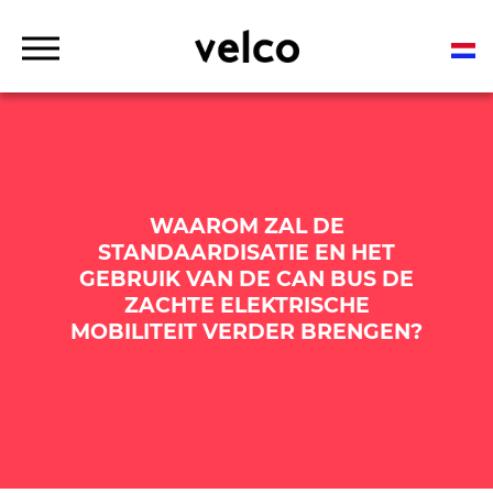
o
c
o
D
n
r
t
Gekoppelde maatoplossingen voor de stadsmobiliteit
VELCO
o
p
e
d
n
o
t
w
n
M
e
n
WAAROM ZAL DE
u
STANDAARDISATIE EN HET
GEBRUIK VAN DE CAN BUS DE
ZACHTE ELEKTRISCHE
MOBILITEIT VERDER BRENGEN?