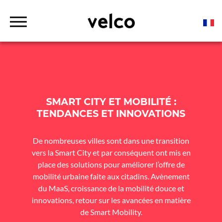
o
c
o
D
n
r
t
Solutions connectées pour l'industrie du vélo électrique
VELCO
o
p
e
d
n
o
t
w
n
M
e
n
SMART CITY ET MOBILITÉ :
u
TENDANCES ET INNOVATIONS
De nombreuses villes sont dans une transition
vers la Smart City et par conséquent ont mis en
place des solutions pour améliorer l’offre de
mobilité urbaine faite aux citadins. Avènement
du MaaS, croissance de la mobilité douce et
innovations, retour sur les avancées en matière
de Smart Mobility.