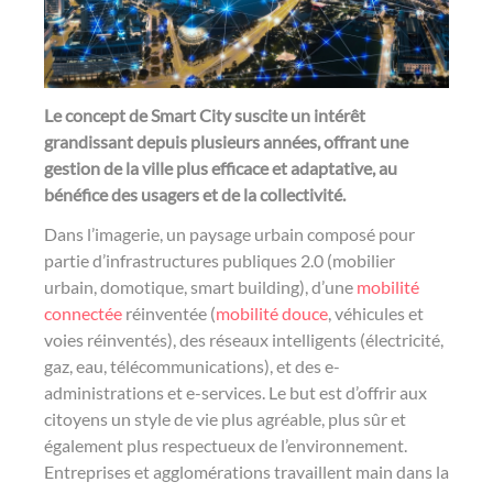
u
u
u
r
r
r
T
L
F
Le concept de Smart City suscite un intérêt
w
i
a
grandissant depuis plusieurs années, offrant une
i
n
c
gestion de la ville plus efficace et adaptative, au
t
k
e
bénéfice des usagers et de la collectivité.
t
e
b
Dans l’imagerie, un paysage urbain composé pour
e
d
o
partie d’infrastructures publiques 2.0 (mobilier
urbain, domotique, smart building), d’une
mobilité
r
i
o
connectée
réinventée (
mobilité douce
, véhicules et
n
k
voies réinventés), des réseaux intelligents (électricité,
gaz, eau, télécommunications), et des e-
administrations et e-services. Le but est d’offrir aux
citoyens un style de vie plus agréable, plus sûr et
également plus respectueux de l’environnement.
Entreprises et agglomérations travaillent main dans la