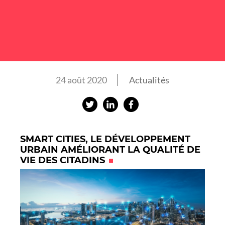
24 août 2020
Actualités
P
P
P
a
a
a
r
r
r
SMART CITIES, LE DÉVELOPPEMENT
t
t
t
URBAIN AMÉLIORANT LA QUALITÉ DE
VIE DES CITADINS
a
a
a
g
g
g
e
e
e
r
r
r
s
s
s