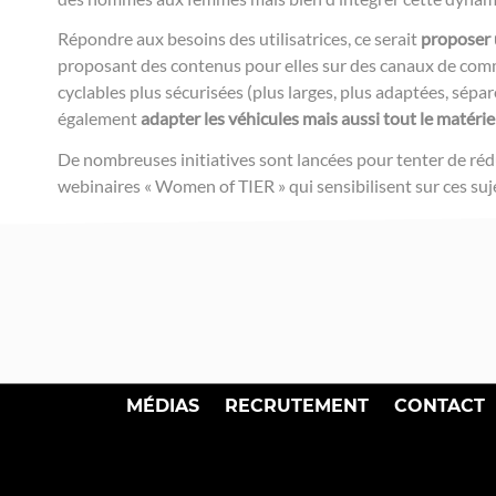
Répondre aux besoins des utilisatrices, ce serait
proposer 
proposant des contenus pour elles sur des canaux de comm
cyclables plus sécurisées (plus larges, plus adaptées, sép
également
adapter les véhicules mais aussi tout le matérie
De nombreuses initiatives sont lancées pour tenter de rédu
webinaires « Women of TIER » qui sensibilisent sur ces suj
MÉDIAS
RECRUTEMENT
CONTACT