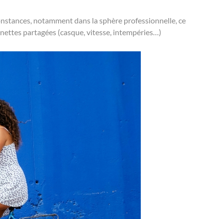
onstances, notamment dans la sphère professionnelle, ce
ttinettes partagées (casque, vitesse, intempéries…)