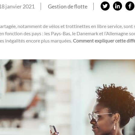
P
P
18 janvier 2021
Gestion de flotte
a
a
r
r
rtagée, notamment de vélos et trottinettes en libre service, sont 
t
t
nt en fonction des pays : les Pays-Bas, le Danemark et l’Allemagne 
a
a
es inégalités encore plus marquées.
Comment expliquer cette diffé
g
g
e
e
r
r
s
s
u
u
r
r
T
L
w
i
i
n
t
k