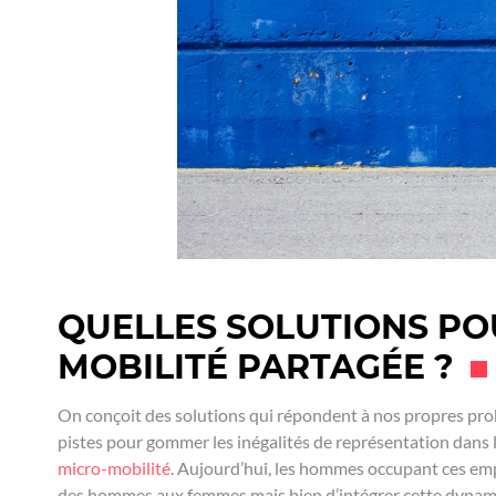
QUELLES SOLUTIONS PO
MOBILITÉ PARTAGÉE ?
On conçoit des solutions qui répondent à nos propres prob
pistes pour gommer les inégalités de représentation dans le
micro-mobilité
. Aujourd’hui, les hommes occupant ces empl
des hommes aux femmes mais bien d’intégrer cette dynami