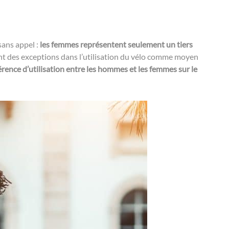
P
a
r
sans appel :
les femmes représentent seulement un tiers
t
sont des exceptions dans l’utilisation du vélo comme moyen
a
rence d’utilisation entre les hommes et les femmes sur le
g
e
r
s
u
r
F
a
c
e