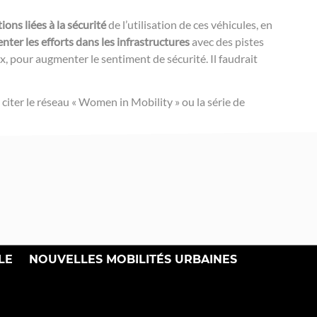
ons liées à la sécurité
de l’utilisation de ces véhicules, en
ter les efforts dans les infrastructures
avec des pistes
, pour augmenter le sentiment de sécurité. Il faudrait
citer le réseau « Women in Mobility » ou la série de
LE
NOUVELLES MOBILITÉS URBAINES