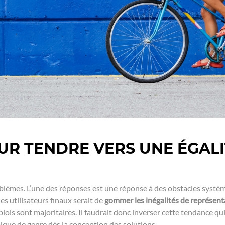
UR TENDRE VERS UNE ÉGALI
lèmes. L’une des réponses est une réponse à des obstacles systémi
s utilisateurs finaux serait de
gommer les inégalités de représent
ois sont majoritaires. Il faudrait donc inverser cette tendance qui
que de genre dès la conception des solutions.