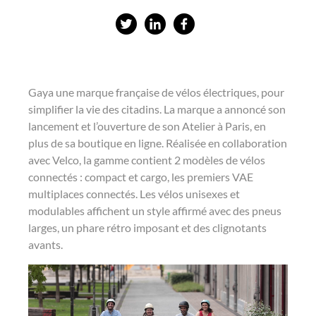
P
P
P
a
a
a
r
r
r
t
t
t
Gaya une marque française de vélos électriques, pour
a
a
a
simplifier la vie des citadins. La marque a annoncé son
g
g
g
lancement et l’ouverture de son Atelier à Paris, en
plus de sa boutique en ligne. Réalisée en collaboration
e
e
e
avec Velco, la gamme contient 2 modèles de vélos
r
r
r
connectés : compact et cargo, les premiers VAE
s
s
s
multiplaces connectés. Les vélos unisexes et
u
u
u
modulables affichent un style affirmé avec des pneus
larges, un phare rétro imposant et des clignotants
r
r
r
avants.
T
L
F
w
i
a
i
n
c