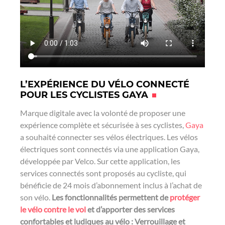
t
k
e
t
e
b
e
d
o
r
i
o
n
k
L’EXPÉRIENCE DU VÉLO CONNECTÉ
POUR LES CYCLISTES GAYA
Marque digitale avec la volonté de proposer une
expérience complète et sécurisée à ses cyclistes,
Gaya
a souhaité connecter ses vélos électriques. Les vélos
électriques sont connectés via une application Gaya,
développée par Velco. Sur cette application, les
services connectés sont proposés au cycliste, qui
bénéficie de 24 mois d’abonnement inclus à l’achat de
son vélo.
Les fonctionnalités permettent de
protéger
le vélo contre le vol
et d’apporter des services
confortables et ludiques au vélo : Verrouillage et