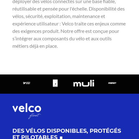
déployer des vélos connectés sur une base fiable,
réutilisable et pensée pour l'échelle. Disponibilité des
vélos, sécurité, exploitation, maintenance et
expérience utilisateur : Velco traite ces enjeux comme
des exigences produit. Notre offre est conçue pour
s’intégrer aux composants du vélo et aux outils
métiers déjà en place.
DES VÉLOS DISPONIBLES, PROTÉGÉS
ET PILOTABLES